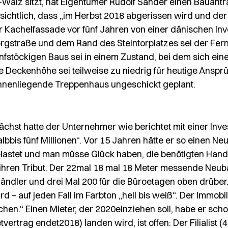
-Walz sitzt, hat Eigentümer Rudolf Sander einen Bauan
rsichtlich, dass „im Herbst 2018 abgerissen wird und de
er Kachelfassade vor fünf Jahren von einer dänischen 
straße und dem Rand des Steintorplatzes sei der Fernw
̈nfstöckigen Baus sei in einem Zustand, bei dem sich ein
eckenhöhe sei teilweise zu niedrig für heutige Ansprü
innenliegende Treppenhaus ungeschickt geplant.
̈chst hatte der Unternehmer wie berichtet mit einer Inves
bis fünf Millionen“. Vor 15 Jahren hätte er so einen Neu
stet und man müsse Glück haben, die benötigten Handw
rf ihren Tribut. Der 22mal 18 mal 18 Meter messende Ne
händler und drei Mal 200 für die Büroetagen oben drübe
 – auf jeden Fall im Farbton „hell bis weiß“. Der Immobil
en.“ Einen Mieter, der 2020einziehen soll, habe er schon:
ertrag endet2018) landen wird, ist offen: Der Filialist (