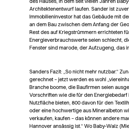
des Hauses, in dem seit vielen Jahren Baby
Architektenentwurf laufen. Sander ist zuve
Immobilieninvestor hat das Gebäude mit d
an dem Bau zwischen dem Anfang der Georg
Rest des auf Kriegstrümmern errichteten fu
Energieverbrauchswerte seien schlecht, die D
Fenster sind marode, der Aufzugeng, das 
Sanders Fazit: „So nicht mehr nutzbar.“ Zuna
gerechnet – jetzt werden es wohl „viereinhalb
Branche boome, die Baufirmen seien ausgela
Vorschriften wie die für den Energiebeda
Nutzfläche bieten, 800 davon für den Textil
oder eine hochwertige aus Mineralbeton wird
verkaufen, kaufen – das können andere mach
Hannover ansässig ist.“ Wo Baby-Walz (Mietv