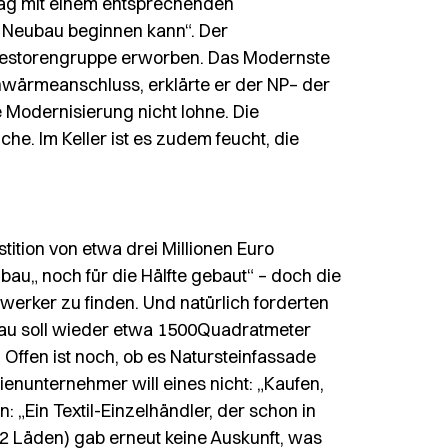
trag mit einem entsprechenden
r Neubau beginnen kann“. Der
Investorengruppe erworben. Das Modernste
ärmeanschluss, erklärte er der NP– der
e Modernisierung nicht lohne. Die
che. Im Keller ist es zudem feucht, die
tition von etwa drei Millionen Euro
bau„ noch für die Hälfte gebaut“ – doch die
erker zu finden. Und natürlich forderten
ubau soll wieder etwa 1500Quadratmeter
r. Offen ist noch, ob es Natursteinfassade
ienunternehmer will eines nicht: „Kaufen,
 „Ein Textil-Einzelhändler, der schon in
42 Läden) gab erneut keine Auskunft, was