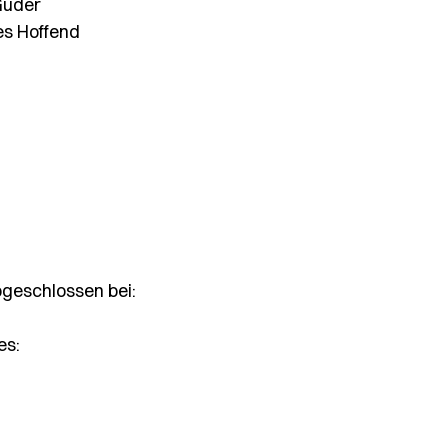
Guder
es Hoffend
bgeschlossen bei:
es: